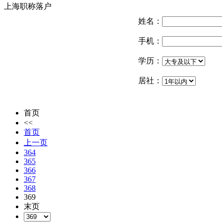
上海职称落户
姓名：
手机：
学历：
居社：
首页
<<
首页
上一页
364
365
366
367
368
369
末页