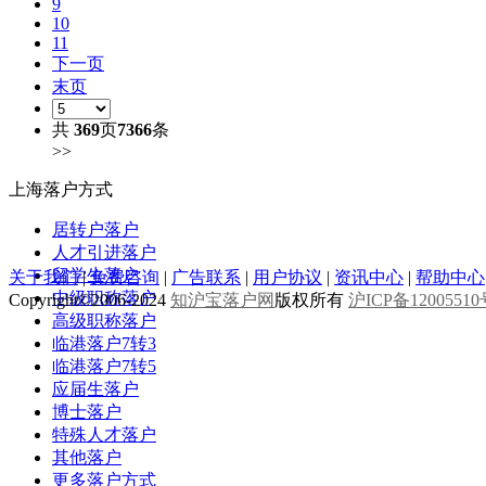
9
10
11
下一页
末页
共
369
页
7366
条
>>
上海落户方式
居转户落户
人才引进落户
留学生落户
关于我们
|
免费咨询
|
广告联系
|
用户协议
|
资讯中心
|
帮助中心
中级职称落户
Copyright©2006-2024
知沪宝落户网
版权所有
沪ICP备1200551
高级职称落户
临港落户7转3
临港落户7转5
应届生落户
博士落户
特殊人才落户
其他落户
更多落户方式