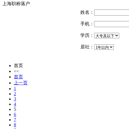
上海职称落户
姓名：
手机：
学历：
居社：
首页
<<
首页
上一页
1
2
3
4
5
6
7
8