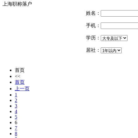
上海职称落户
姓名：
手机：
学历：
居社：
首页
<<
首页
上一页
1
2
3
4
5
6
7
8