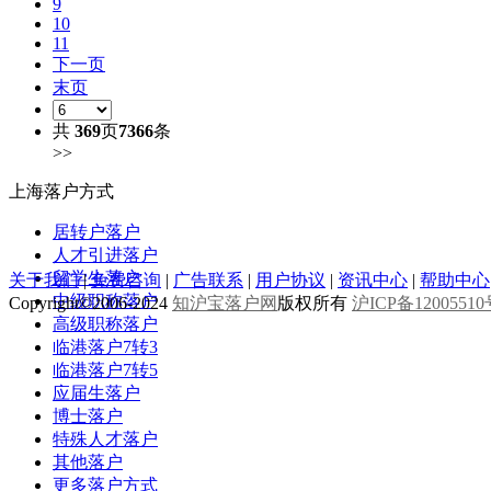
9
10
11
下一页
末页
共
369
页
7366
条
>>
上海落户方式
居转户落户
人才引进落户
留学生落户
关于我们
|
免费咨询
|
广告联系
|
用户协议
|
资讯中心
|
帮助中心
中级职称落户
Copyright©2006-2024
知沪宝落户网
版权所有
沪ICP备1200551
高级职称落户
临港落户7转3
临港落户7转5
应届生落户
博士落户
特殊人才落户
其他落户
更多落户方式